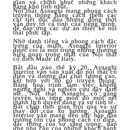
gian và chinh phục những khách
hàng khó tính nhất.
Nội thất Asnaghi mang phong cách
truyền thống bằng cách thêm các
chi tiết độc đáo nhưng đồng thời
vẫn duy trì cá tính của riêng mình,
để đáp ứng các dự án thiết kế nội
thất phức tạp.
Nhờ danh tiếng và phong cách đặc
trưng của mình, Asnaghi Interior
được coi là một trong những thương
hiệu quan trọng nhất của Nội thất
cổ điển Made in Italy.
Bắt đầu vào thế kỷ 20, Asnaghi
Interior vẫn sản xuất đồ nội thất cổ
điển và đương đại chất lượng cao,
kết hợp với đồ gỗ truyền thống.
Bằng quá trình làm việc không
ngừng nghỉ và nghiên cứu đầy đam
mê, Nội thất Asnaghi cố gắng
truyền vào từng món đồ một nét
thanh lịch duyên dáng và sự tinh tế.
Bất chấp thời gian trôi qua và sự
thay đổi của xu hướng, Asnaghi
Interior vẫn mang đến sức hấp dẫn
trường tồn của phong cách cổ điển,
đặc trưng của sự sang trọng, đáp
ứng nhu cầu của những khách hàng