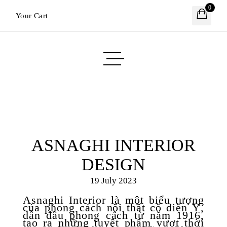
0
Your Cart
ASNAGHI INTERIOR
DESIGN
19 July 2023
Asnaghi Interior là một biểu tượng
của phong cách nội thất cổ điển Ý,
dẫn đầu phong cách từ năm 1916,
tạo ra những tuyệt phẩm vượt thời